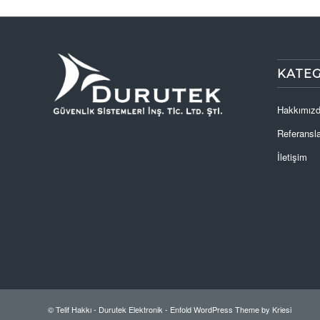
KATE
Hakkımız
Referansla
İletişim
© Telif Hakkı -
Durutek Elektronik
-
Enfold WordPress Theme by Kriesi