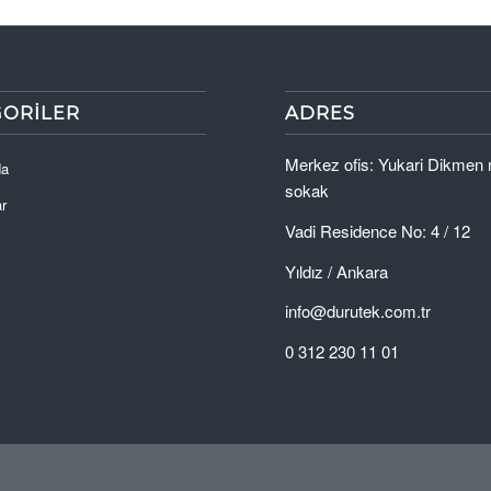
GORILER
ADRES
Merkez ofis: Yukari Dikmen
da
sokak
r
Vadi Residence No: 4 / 12
Yıldız / Ankara
info@durutek.com.tr
0 312 230 11 01